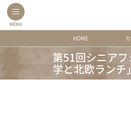
HOME
カ
第51回シニア
学と北欧ランチ