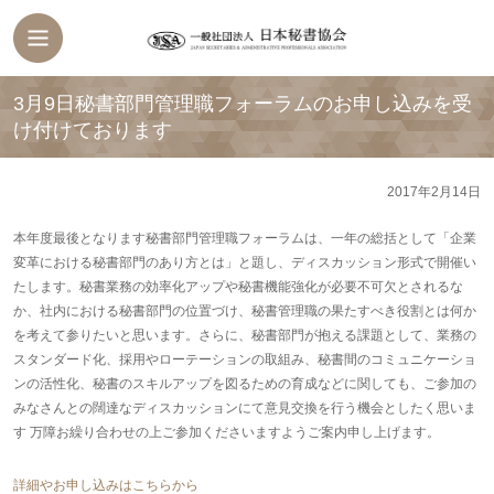
3月9日秘書部門管理職フォーラムのお申し込みを受
け付けております
2017年2月14日
本年度最後となります秘書部門管理職フォーラムは、一年の総括として「企業
変革における秘書部門のあり方とは」と題し、ディスカッション形式で開催い
たします。秘書業務の効率化アップや秘書機能強化が必要不可欠とされるな
か、社内における秘書部門の位置づけ、秘書管理職の果たすべき役割とは何か
を考えて参りたいと思います。さらに、秘書部門が抱える課題として、業務の
スタンダード化、採用やローテーションの取組み、秘書間のコミュニケーショ
ンの活性化、秘書のスキルアップを図るための育成などに関しても、ご参加の
みなさんとの闊達なディスカッションにて意見交換を行う機会としたく思いま
す 万障お繰り合わせの上ご参加くださいますようご案内申し上げます。
詳細やお申し込みはこちらから