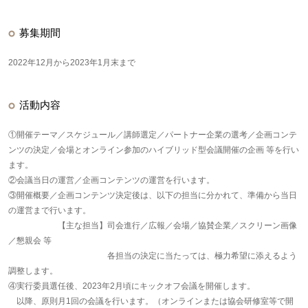
募集期間
2022年12月から2023年1月末まで
活動内容
①開催テーマ／スケジュール／講師選定／パートナー企業の選考／企画コンテ
ンツの決定／会場とオンライン参加のハイブリッド型会議開催の企画 等を行い
ます。
②会議当日の運営／企画コンテンツの運営を行います。
③開催概要／企画コンテンツ決定後は、以下の担当に分かれて、準備から当日
の運営まで行います。
【主な担当】司会進行／広報／会場／協賛企業／スクリーン画像
／懇親会 等
各担当の決定に当たっては、極力希望に添えるよう
調整します。
④実行委員選任後、2023年2月頃にキックオフ会議を開催します。
以降、原則月1回の会議を行います。（オンラインまたは協会研修室等で開