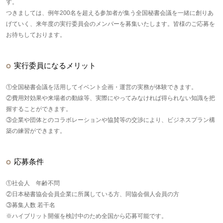
す。
つきましては、例年200名を超える参加者が集う全国秘書会議を一緒に創りあ
げていく、来年度の実行委員会のメンバーを募集いたします。皆様のご応募を
お待ちしております。
実行委員になるメリット
①全国秘書会議を活用してイベント企画・運営の実務が体験できます。
②費用対効果や来場者の動線等、実際にやってみなければ得られない知識を把
握することができます。
③企業や団体とのコラボレーションや協賛等の交渉により、ビジネスプラン構
築の練習ができます。
応募条件
①社会人 年齢不問
②日本秘書協会会員企業に所属している方、同協会個人会員の方
③募集人数 若干名
※ハイブリット開催を検討中のため全国から応募可能です。