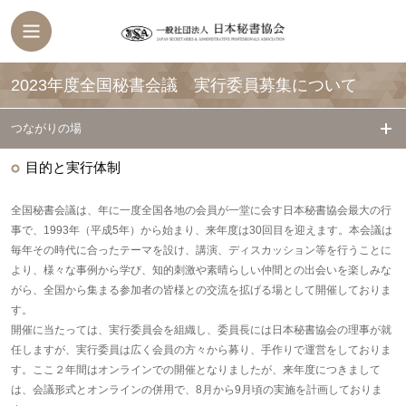
2023年度全国秘書会議 実行委員募集について
つながりの場
目的と実行体制
全国秘書会議は、年に一度全国各地の会員が一堂に会す日本秘書協会最大の行
事で、1993年（平成5年）から始まり、来年度は30回目を迎えます。本会議は
毎年その時代に合ったテーマを設け、講演、ディスカッション等を行うことに
より、様々な事例から学び、知的刺激や素晴らしい仲間との出会いを楽しみな
がら、全国から集まる参加者の皆様との交流を拡げる場として開催しておりま
す。
開催に当たっては、実行委員会を組織し、委員長には日本秘書協会の理事が就
任しますが、実行委員は広く会員の方々から募り、手作りで運営をしておりま
す。ここ２年間はオンラインでの開催となりましたが、来年度につきまして
は、会議形式とオンラインの併用で、8月から9月頃の実施を計画しておりま