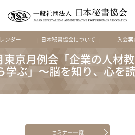
レンダー
日本秘書協会について
入会案
 11月東京月例会「企業の人
ら学ぶ」～脳を知り、心を
セミナー一覧