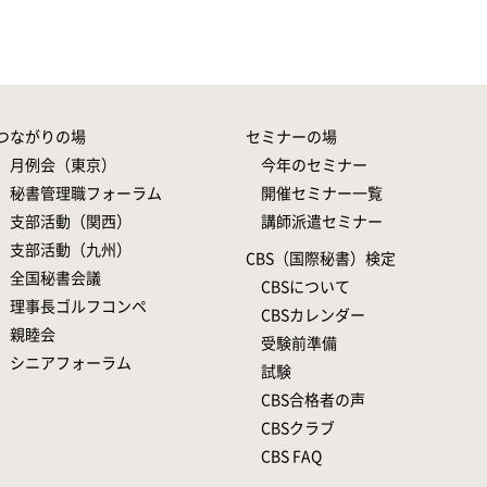
つながりの場
セミナーの場
月例会（東京）
今年のセミナー
秘書管理職フォーラム
開催セミナー一覧
支部活動（関西）
講師派遣セミナー
支部活動（九州）
CBS（国際秘書）検定
全国秘書会議
CBSについて
理事長ゴルフコンペ
CBSカレンダー
親睦会
受験前準備
シニアフォーラム
試験
CBS合格者の声
CBSクラブ
CBS FAQ