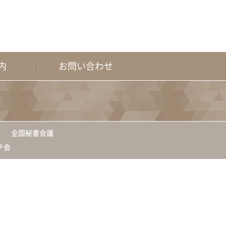
内
お問い合わせ
）
全国秘書会議
チ会