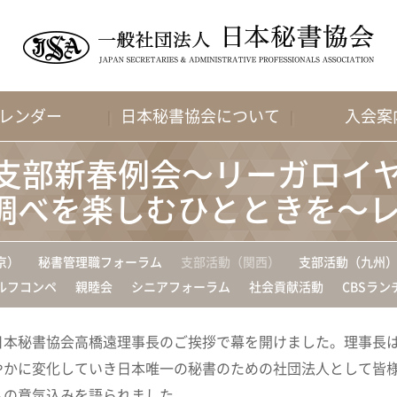
レンダー
日本秘書協会について
入会案
関西支部新春例会～リーガロ
調べを楽しむひとときを～
京）
秘書管理職フォーラム
支部活動（関西）
支部活動（九州
ルフコンペ
親睦会
シニアフォーラム
社会貢献活動
CBSラン
日本秘書協会高橋遠理事長のご挨拶で幕を開けました。理事長
やかに変化していき日本唯一の秘書のための社団法人として皆
への意気込みを語られました。