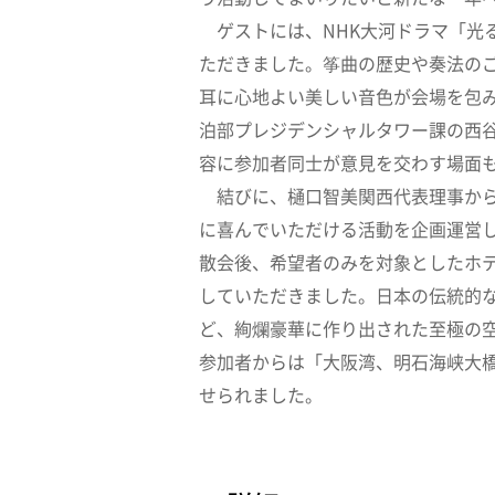
ゲストには、NHK大河ドラマ「光
ただきました。筝曲の歴史や奏法の
耳に心地よい美しい音色が会場を包
泊部プレジデンシャルタワー課の西谷
容に参加者同士が意見を交わす場面
結びに、樋口智美関西代表理事から
に喜んでいただける活動を企画運営
散会後、希望者のみを対象としたホ
していただきました。日本の伝統的
ど、絢爛豪華に作り出された至極の
参加者からは「大阪湾、明石海峡大
せられ