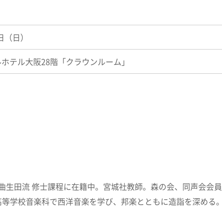
6日（日）
ホテル大阪28階「クラウンルーム」
曲生田流 修士課程に在籍中。宮城社教師。森の会、同声会会員。
高等学校音楽科で西洋音楽を学び、邦楽とともに造詣を深める