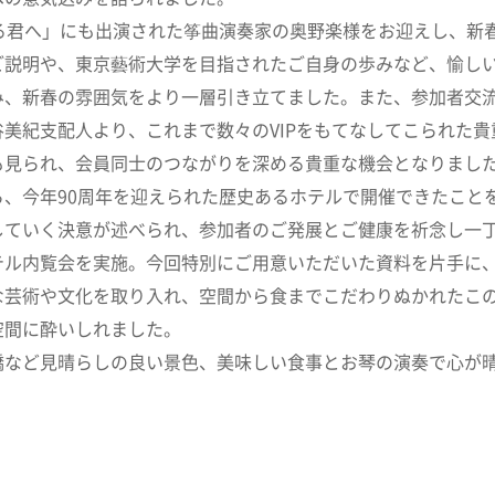
る君へ」にも出演された筝曲演奏家の奥野楽様をお迎えし、新
ご説明や、東京藝術大学を目指されたご自身の歩みなど、愉し
み、新春の雰囲気をより一層引き立てました。また、参加者交
美紀支配人より、これまで数々のVIPをもてなしてこられた
も見られ、会員同士のつながりを深める貴重な機会となりまし
、今年90周年を迎えられた歴史あるホテルで開催できたこと
していく決意が述べられ、参加者のご発展とご健康を祈念し一
テル内覧会を実施。今回特別にご用意いただいた資料を片手に
な芸術や文化を取り入れ、空間から食までこだわりぬかれたこ
空間に酔いしれました。
橋など見晴らしの良い景色、美味しい食事とお琴の演奏で心が
ました。