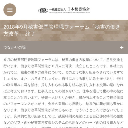
2018年9月秘書部門管理職フォーラム「秘書の働き
方改革」
終了
つながりの場
９月の秘書部門管理職フォーラムは、秘書の働き方改革について、意見交換を
行います。働き方改革関連法が６月末に可決・成立したところです。各社にお
かれては、秘書の働き方改革について、どのような取り組みをされていますで
しょうか。また、お考えでしょうか。自社における取り組みを振り返り、他社
の取り組みに耳を傾け、採り入れられる取り組みは採り入れる交流の場になれ
ばと考えております。仕事人としての働きがいは、仕事を通して世の中の役に
立つことだと思います。秘書一人ひとりが輝き、質が向上することで担当役員
のパフォーマンスが上がり、会社の業績にも反映し、結果的に我が国も豊かに
なります。働き方改革関連法が求めるものは、そういうところではないでしょ
うか。具体的な取り組みとしては、残業時間の短縮による自己啓発時間の創出
などのソフト面や秘書業務支援システムの活用などのハード面の取り組みなど