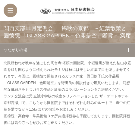
関西支部11月定例会 錦秋の京都 －紅葉散策と
圓徳院 「GLASS GARDEN－色即是空」鑑賞－
満席
つながりの場
北政所ねねが晩年を過ごした高台寺 塔頭の圓徳院。小堀遠州が整えた枯山水庭
園を取り囲むように植えられたモミジは秋には美しい紅葉で目を楽しませてく
れます。今回は、圓徳院で開催されるガラス作家・野田朗子氏の作品展
「GLASS GARDEN－色即是空」を野田氏の解説付きで鑑賞いたします。幻想
的な繊細さをもつガラス作品と紅葉のコラボレーションをご堪能ください。
ランチ交流会は元 立誠小学校の校舎をリノベーションした ザ・ゲートホテル
京都高瀬川で。こちらから圓徳院まではそれぞれお好みのルートで、道中の紅
葉を愛でながら1.5㎞ほどの散策をお楽しみください。
圓徳院・高台寺・掌美術館３ケ所共通拝観券を手配しております。圓徳院拝観
後には高台寺へもぜひお立ち寄りください。