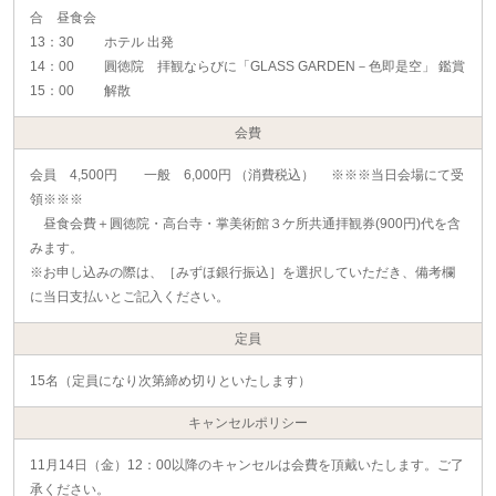
合 昼食会
13：30 ホテル 出発
14：00 圓徳院 拝観ならびに「GLASS GARDEN－色即是空」 鑑賞
15：00 解散
会費
会員 4,500円 一般 6,000円 （消費税込） ※※※当日会場にて受
領※※※
昼食会費＋圓徳院・高台寺・掌美術館３ケ所共通拝観券(900円)代を含
みます。
※お申し込みの際は、［みずほ銀行振込］を選択していただき、備考欄
に当日支払いとご記入ください。
定員
15名（定員になり次第締め切りといたします）
キャンセルポリシー
11月14日（金）12：00以降のキャンセルは会費を頂戴いたします。ご了
承ください。