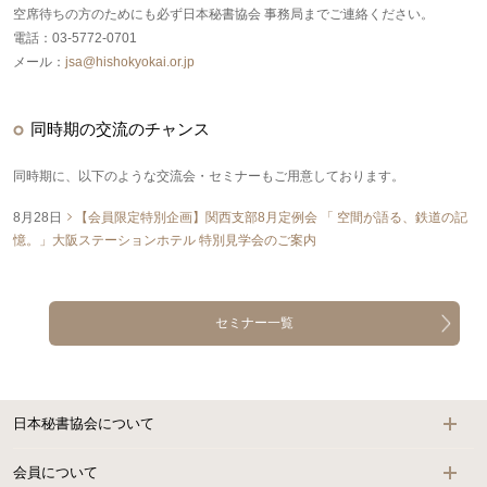
空席待ちの方のためにも必ず日本秘書協会 事務局までご連絡ください。
電話：03-5772-0701
メール：
jsa@hishokyokai.or.jp
同時期の交流のチャンス
同時期に、以下のような交流会・セミナーもご用意しております。
8月28日
【会員限定特別企画】関西支部8月定例会 「 空間が語る、鉄道の記
憶。」大阪ステーションホテル 特別見学会のご案内
セミナー一覧
日本秘書協会について
会員について